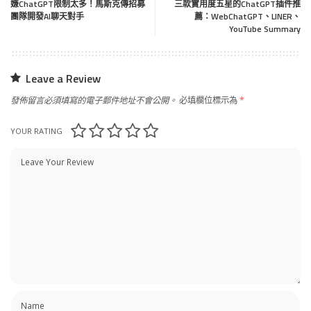
嫌ChatGPT限制太多！馬斯克傳招募
三款實用度五星的ChatGPT插件推
團隊開發AI聊天對手
薦：WebChatGPT、LINER、
YouTube Summary
Leave a Review
發佈留言必須填寫的電子郵件地址不會公開。
必填欄位標示為
*
YOUR RATING