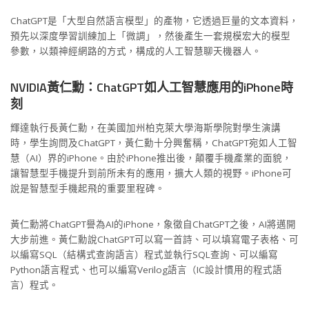
ChatGPT是「大型自然語言模型」的產物，它透過巨量的文本資料，
預先以深度學習訓練加上「微調」，然後產生一套規模宏大的模型
參數，以類神經網路的方式，構成的人工智慧聊天機器人。
NVIDIA黃仁勳：ChatGPT如人工智慧應用的iPhone時
刻
輝達執行長黃仁勳，在美國加州柏克萊大學海斯學院對學生演講
時，學生詢問及ChatGPT，黃仁勳十分興奮稱，ChatGPT宛如人工智
慧（AI）界的iPhone。由於iPhone推出後，顛覆手機產業的面貌，
讓智慧型手機提升到前所未有的應用，擴大人類的視野。iPhone可
說是智慧型手機起飛的重要里程碑。
黃仁勳將ChatGPT譽為AI的iPhone，象徵自ChatGPT之後，AI將邁開
大步前進。黃仁勳說ChatGPT可以寫一首詩、可以填寫電子表格、可
以編寫SQL（結構式查詢語言）程式並執行SQL查詢、可以編寫
Python語言程式、也可以編寫Verilog語言（IC設計慣用的程式語
言）程式。