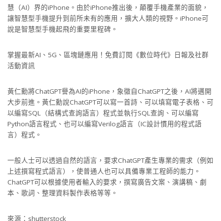
慧（AI）界的iPhone。由於iPhone推出後，顛覆手機產業的面貌，
讓智慧型手機提升到前所未有的應用，擴大人類的視野。iPhone可
說是智慧型手機起飛的重要里程碑。
掌握最新AI、5G、區塊鏈應用！免費訂閱《數位時代》日報及社群
活動資訊
黃仁勳將ChatGPT譽為AI的iPhone，象徵自ChatGPT之後，AI將邁開
大步前進。黃仁勳說ChatGPT可以寫一首詩、可以填寫電子表格、可
以編寫SQL（結構式查詢語言）程式並執行SQL查詢、可以編寫
Python語言程式、也可以編寫Verilog語言（IC設計慣用的程式語
言）程式。
一般人士可以透過自然的語言，要求ChatGPT產生專業的需求（例如
上述撰寫程式語言），使普通人也可以具備專業工程師的能力。
ChatGPT可以根據使用者輸入的要求，撰寫廣告文案、演講稿、劇
本、歌詞、整理資料製作表格等等。
來源：shutterstock