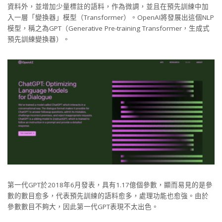
資料外，並增加少量標註的語料，作為微調，並且在預先訓練中加
入一層「變換器」模型（Transformer）。OpenAI將發展出這個NLP
模型，稱之為GPT（Generative Pre-training Transformer，生成式
預先訓練變換器）。
第一代GPT於2018年6月發表，具有1.17億個參數，顯而易見的是參
數的數目愈多，代表預先訓練的語料愈多，處理功能也愈強。由於
參數數目不夠大，因此第一代GPT表現不太出色。