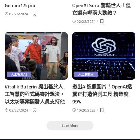
Gemini1.5 pro
OpenAI Sora 驚豔世人！但
它還有哪兩大勁敵？
02/25/2024
02/22/2024
人工智能AI
人工智能AI
Vitalik Buterin 提出基於人
揪出AI造假圖片！OpenAI透
工智慧的程式碼審計想法，
露正打造偵測工具 精確度
以太坊專案開發人員支持他
99%
02/22/2024
10/20/2023
Load More