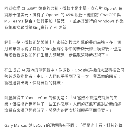
回到這場 ChatGPT 競賽的最初，微軟主動出擊，宣布對 OpenAI 追
資數十億美元，擁有了 OpenAI 的 49% 股份。他們將 ChatGPT 與
MS Teams 整合，使其更加「智慧」，並為其流行的 Windows 作業
系統和搜尋引擎Bing進行了 AI 更新。
經此一役，微軟正朝著其十年來統治搜尋引擎的夢想前進。在上個
月宣布並示範了其新的Bing搜尋引擎中的普羅米修士模型後，也是
時候看看微軟如何在生產力領域進一步採取這種新技術了。
在生成式 AI 落地的爭奪戰中，像微軟、Google這樣的大型科技公司
勢必成為推動者。由此，人們似乎看到了又一次工業革命的曙光：
新機遇會出現，伴隨著新的挑戰。
圖靈獎得主 Yann LeCun 的預測是：「AI 當然不會造成持續的失
業。但技術進步淘汰了一些工作職務，人們的技能可能對於新的經
濟體系來說已經過時了，勞動力的再次培訓顯得至關重要。」
Gary Marcus 與 LeCun 的理解略有不同：「從歷史上看，科技的每