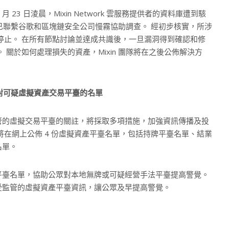
 月 23 日淩晨，Mixin Network 雲服務提供者的資料庫遭到駭
ork 已聯繫谷歌和區塊鏈安全公司慢霧協助調查。 經初步核實，所涉
服務已暫時停止。 在所有節點討論並達成共識後，一旦漏洞得到確認和修
關於如何處理損失的資產，Mixin 團隊將在之後公佈解決方
。
份針對可疑虛擬資產交易平臺的名單
管的虛擬交易平臺的關註，將採取多項措施，加強資訊傳播及投
將在網上公佈 4 份虛擬資產平臺名單，包括持牌平臺名單、結業
名單。
平臺名單，協助公眾對本地無牌或可疑經營手法平臺提高警覺。
受監管的虛擬資產平臺資訊，讓公眾及早提高警覺。