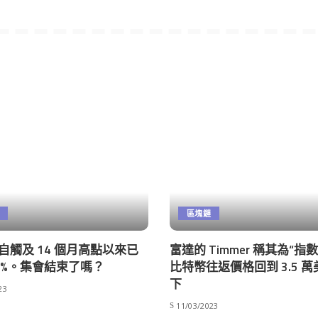
區塊鏈
na 自觸及 14 個月高點以來已
富達的 Timmer 稱其為“指
15%。集會結束了嗎？
比特幣往返價格回到 3.5 
下
23
11/03/2023