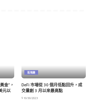
區塊鏈
數黃金”，
DeFi 市場從 30 個月低點回升，成
萬美元以
交量創 3 月以來最高點
10/30/2023