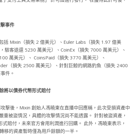
攻擊事件
Mixin（損失 2 億美元）、Euler Labs（損失 1.97 億美
元，駭客退還 5230 萬美元）、CoinEx（損失 7000 萬美元）、
 4100 萬美元）、 CoinsPaid（損失 3770 萬美元）、
-crusader（損失 2500 萬美元）、針對巨鯨的網路釣魚（損失 2400
擊事件。
，剩餘將以債券代幣形式賠付
庫遭到攻擊後，Mixin 創始人馮曉東在直播中回應稱，此次受損資產中
出現嚴重被盜情況，具體的攻擊情況尚不能透露。 針對被盜資產，
幣形式賠付，未來官方會用利潤進行回購。 此外，馮曉東表示，
所能轉移的資產暫時僅為用戶餘額的一半。