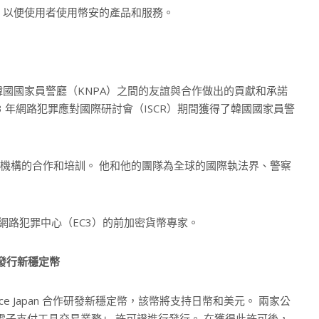
，以便使用者使用幣安的產品和服務。
強幣安與韓國國家員警廳（KNPA）之間的友誼與合作做出的貢獻和承諾
3 年網路犯罪應對國際研討會（ISCR）期間獲得了韓國國家員警
幣安與執法機構的合作和培訓。 他和他的團隊為全球的國際執法界、警察
。
織網路犯罪中心（EC3）的前加密貨幣專家。
 年發行新穩定幣
nance Japan 合作研發新穩定幣，該幣將支持日幣和美元。 兩家公
電子支付工具交易業務」 許可證進行發行。 在獲得此許可後，