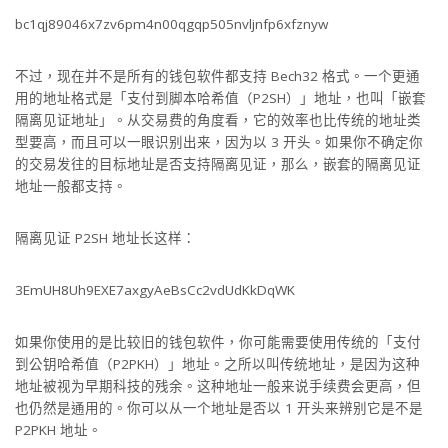
bc1qj89046x7zv6pm4n00qgqp505nvljnfp6xfznyw
不过，现在并不是所有的钱包软件都支持 Bech32 格式。一个更通
用的地址格式是「支付到脚本哈希值（P2SH）」地址，也叫「嵌套
隔离见证地址」。从交易费的角度看，它的效率也比传统的地址类
型要高，而且可以一眼识别出来，因为以 3 开头。如果你不确定你
的交易发往的目标地址是否支持隔离见证，那么，嵌套的隔离见证
地址一般都支持。
隔离见证 P2SH 地址长这样：
3EmUH8Uh9EXE7axgyAeBsCc2vdUdKkDqWK
如果你使用的是比较旧的钱包软件，你可能需要使用传统的「支付
到公钥哈希值（P2PKH）」地址。之所以叫传统地址，是因为这种
地址被视为早期科技的残余。这种地址一般来说手续费会更高，但
也仍然是通用的。你可以从一个地址是否以 1 开头来辨别它是不是
P2PKH 地址。