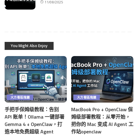
11/08/2025
You Might Also Enjoy
大方看區塊鏈
大方看區塊鏈
手把手保姆级教程：告别
MacBook Pro + OpenClaw 保
API 账单！Ollama 一键部署
姆级部署教程：从零开始，
Gemma 4 + OpenClaw，打
把你的 Mac 变成 AI Agent 工
造本地免费超级 Agent
作站openclaw