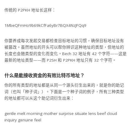
传统的 P2PKH 地址长这样：
1MbeQFmHo9b69kCfFa6yBr7BQX4NzJFQq9
你要养成每次发起交易都检查目标地址的习惯，确保目标地址没有
被篡改。虽然地址的开头可以帮你辨识这种地址的类型，但地址的
长度也会随类型的变化而变化。Bech 32 地址有 42 个字符——这是
最新的地址类型——而 P2SH 和 P2PKH 地址只有 32 个字符。
什么是能接收资金的有效比特币地址？
你的所有类型的地址都是从同一个源头衍生出来的，就是你的助记
词（也叫「种子词」）。下面是一个种子词的例子，所有三种类型
的地址都可以从这个助记词衍生出来：
gentle melt morning mother surprise situate lens beef cloud
inquiry genuine feel