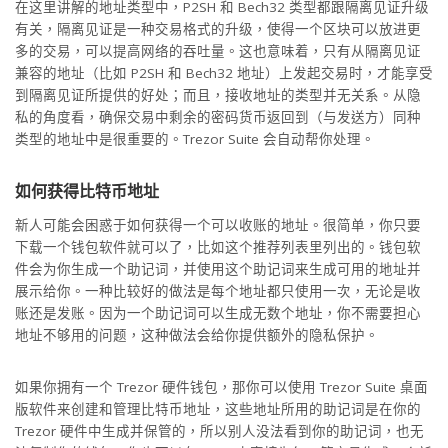
在这里讲解的地址类型中，P2SH 和 Bech32 类型都跟隔离见证升级
有关，隔离见证是一种交易格式的升级，使得一个区块可以放进更
多的交易，可以提高网络的吞吐量。这也意味着，只有从隔离见证
兼容的地址（比如 P2SH 和 Bech32 地址）上发起交易时，才能享受
到隔离见证所提供的好处；而且，接收地址的类型并无关系。从隐
私的角度看，确保交易中剩余的密码货币返回到（与发送方）同种
类型的地址中是很重要的。Trezor Suite 会自动帮你处理。
如何获得比特币地址
新人可能会困惑于如何获得一个可以收账的地址。很简单，你只要
下载一个钱包软件就可以了，比如这个推荐列表里列出的。钱包软
件会为你生成一个助记词，并使用这个助记词来生成可用的地址并
展示给你。一种比较好的做法是每个地址都只使用一次，无论是收
账还是发账。因为一个助记词可以生成无数个地址，你不需要担心
地址不够用的问题，这种做法会给你提供额外的隐私保护。
如果你拥有一个 Trezor 硬件钱包，那你可以使用 Trezor Suite 桌面
版软件来创建和管理比特币地址，这些地址所用的助记词是在你的
Trezor 硬件中生成并保管的，所以别人没法看到你的助记词，也无