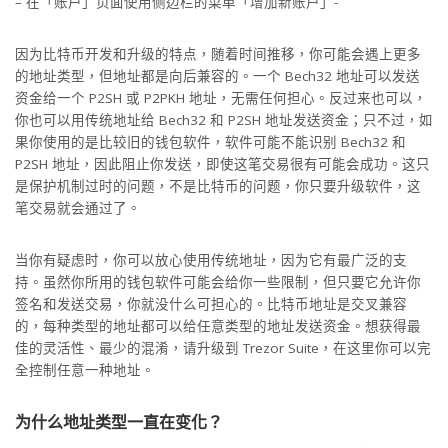
– 在「账户」页面使用侧边栏的菜单「增加新账户」-
因为比特币开发和升级的特点，随着时间推移，你可能会遇上更多
的地址类型，但地址都是向后兼容的。一个 Bech32 地址可以发送
资金给一个 P2SH 或 P2PKH 地址，无需任何担心。反过来也可以，
你也可以用传统地址给 Bech32 和 P2SH 地址发送资金；只不过，如
果你使用的是比较旧的钱包软件，软件可能不能识别 Bech32 和
P2SH 地址，因此阻止你发送，即使这笔交易很有可能会成功。这只
是保护机制过时的问题，不是比特币的问题，你只要升级软件，这
笔交易就会通过了。
当你有疑虑时，你可以放心使用传统地址，因为它有最广泛的支
持。虽然你所用的钱包软件可能会给你一些限制，但只要它允许你
签名和发送交易，你就没什么可担心的。比特币地址是交叉兼容
的，每种类型的地址都可以给任意类型的地址发送资金。想获得最
佳的灵活性、最少的混淆，请升级到 Trezor Suite，在这里你可以完
全控制任意一种地址。
为什么地址类型一直在变化？