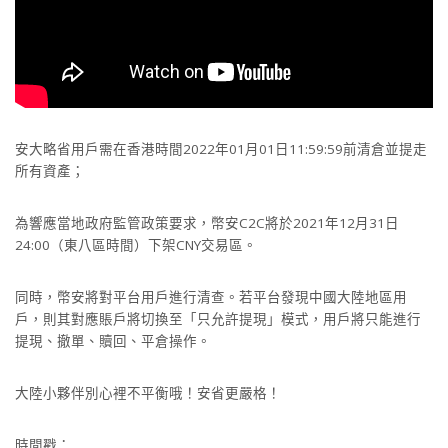
安大略省用戶需在香港時間2022年01月01日11:59:59前清倉並提走
所有資產；
為響應當地政府監管政策要求，幣安C2C將於2021年12月31日
24:00（東八區時間）下架CNY交易區。
同時，幣安將對平台用戶進行清查。若平台發現中國大陸地區用
戶，則其對應賬戶將切換至「只允許提現」模式，用戶將只能進行
提現、撤單、贖回、平倉操作。
大陸小夥伴別心裡不平衡哦！安省更嚴格！
時間戳：