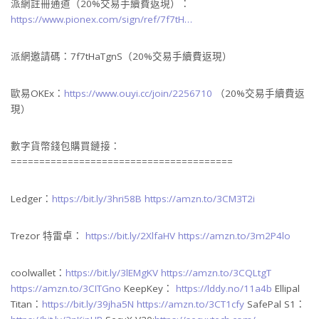
派網註冊通道（20%交易手續費返現）：
https://www.pionex.com/sign/ref/7f7tH…
派網邀請碼：7f7tHaTgnS（20%交易手續費返現）
歐易OKEx：
https://www.ouyi.cc/join/2256710
（20%交易手續費返
現）
數字貨幣錢包購買鏈接：
=======================================
Ledger：
https://bit.ly/3hri58B
https://amzn.to/3CM3T2i
Trezor 特雷卓：
https://bit.ly/2XlfaHV
https://amzn.to/3m2P4lo
coolwallet：
https://bit.ly/3lEMgKV
https://amzn.to/3CQLtgT
https://amzn.to/3CITGno
KeepKey：
https://lddy.no/11a4b
Ellipal
Titan：
https://bit.ly/39jha5N
https://amzn.to/3CT1cfy
SafePal S1：