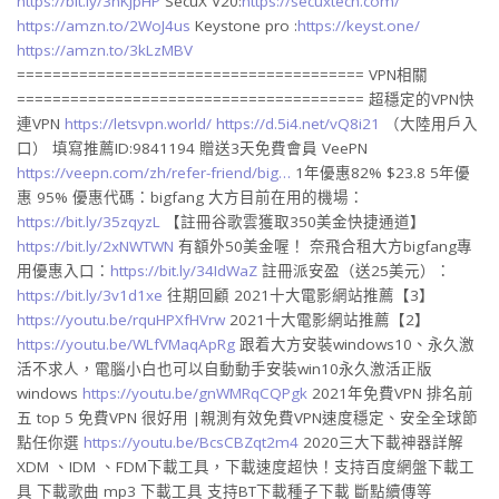
https://bit.ly/3nKjpHP
SecuX V20:
https://secuxtech.com/
https://amzn.to/2WoJ4us
Keystone pro :
https://keyst.one/
https://amzn.to/3kLzMBV
======================================= VPN相關
======================================= 超穩定的VPN快
連VPN
https://letsvpn.world/
https://d.5i4.net/vQ8i21
（大陸用戶入
口） 填寫推薦ID:9841194 贈送3天免費會員 VeePN
https://veepn.com/zh/refer-friend/big…
1年優惠82% $23.8 5年優
惠 95% 優惠代碼：bigfang 大方目前在用的機場：
https://bit.ly/35zqyzL
【註冊谷歌雲獲取350美金快捷通道】
https://bit.ly/2xNWTWN
有額外50美金喔！ 奈飛合租大方bigfang專
用優惠入口：
https://bit.ly/34IdWaZ
註冊派安盈（送25美元）：
https://bit.ly/3v1d1xe
往期回顧 2021十大電影網站推薦【3】
https://youtu.be/rquHPXfHVrw
2021十大電影網站推薦【2】
https://youtu.be/WLfVMaqApRg​​
跟着大方安裝windows10、永久激
活不求人，電腦小白也可以自動動手安裝win10永久激活正版
windows
https://youtu.be/gnWMRqCQPgk​​​
2021年免費VPN 排名前
五 top 5 免費VPN 很好用 |親測有效免費VPN速度穩定、安全全球節
點任你選
https://youtu.be/BcsCBZqt2m4​​​
2020三大下載神器詳解
XDM 、IDM 、FDM下載工具，下載速度超快！支持百度網盤下載工
具 下載歌曲 mp3 下載工具 支持BT下載種子下載 斷點續傳等