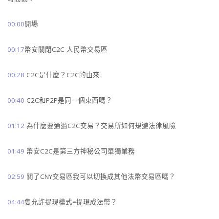
00:00
開場
00:17
幣安關閉C2C 人民幣交易區
00:28
C2C是什麼？C2C的由來
00:40
C2C和P2P是同一個東西嗎？
01:12
為什麼要通過C2C交易？交易所如何規避法律風險
01:49
幣安C2C是第三方神秘公司單獨業務
02:59
關了CNY交易區我可以切換成其他法幣交易區嗎？
04:44
隻允許提現模式=提現成法幣？