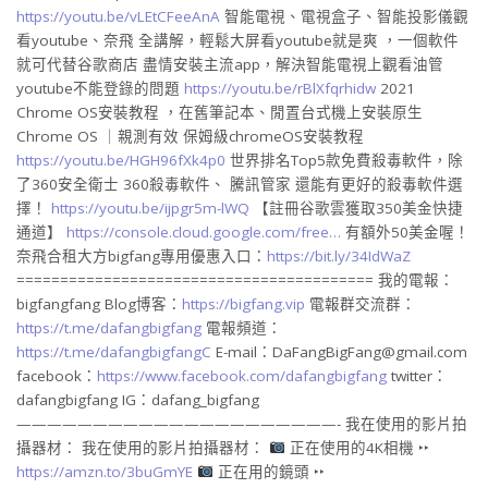
https://youtu.be/vLEtCFeeAnA​​​
智能電視、電視盒子、智能投影儀觀
看youtube、奈飛 全講解，輕鬆大屏看youtube就是爽 ，一個軟件
就可代替谷歌商店 盡情安裝主流app，解決智能電視上觀看油管
youtube不能登錄的問題
https://youtu.be/rBlXfqrhidw​​​
2021
Chrome OS安裝教程 ，在舊筆記本、閒置台式機上安裝原生
Chrome OS ｜親測有效 保姆級chromeOS安裝教程
https://youtu.be/HGH96fXk4p0​​​
世界排名Top5款免費殺毒軟件，除
了360安全衛士 360殺毒軟件、 騰訊管家 還能有更好的殺毒軟件選
擇！
https://youtu.be/ijpgr5m-lWQ​​​
【註冊谷歌雲獲取350美金快捷
通道】
https://console.cloud.google.com/free…
有額外50美金喔！
奈飛合租大方bigfang專用優惠入口：
https://bit.ly/34IdWaZ
========================================= 我的電報：
bigfangfang Blog博客：
https://bigfang.vip
電報群交流群：
https://t.me/dafangbigfang
電報頻道：
https://t.me/dafangbigfangC
E-mail：DaFangBigFang@gmail.com
facebook：
https://www.facebook.com/dafangbigfang
twitter：
dafangbigfang IG：dafang_bigfang
—————————————————————- 我在使用的影片拍
攝器材： 我在使用的影片拍攝器材：
正在使用的4K相機 ‣‣
https://amzn.to/3buGmYE
正在用的鏡頭 ‣‣