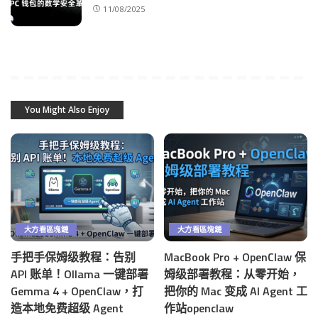
11/08/2025
You Might Also Enjoy
大方看區塊鏈
大方看區塊鏈
手把手保姆级教程：告别
MacBook Pro + OpenClaw 保
API 账单！Ollama 一键部署
姆级部署教程：从零开始，
Gemma 4 + OpenClaw，打
把你的 Mac 变成 AI Agent 工
造本地免费超级 Agent
作站openclaw