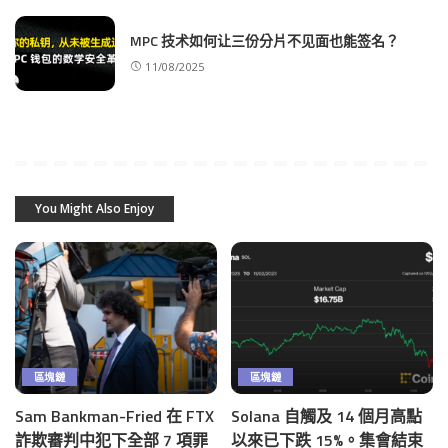
MPC 技术如何让三份分片不见面也能签名？
11/08/2025
You Might Also Enjoy
區塊鏈
區塊鏈
Sam Bankman-Fried 在 FTX
Solana 自觸及 14 個月高點
詐欺審判中犯下全部 7 項罪
以來已下跌 15%。集會結束