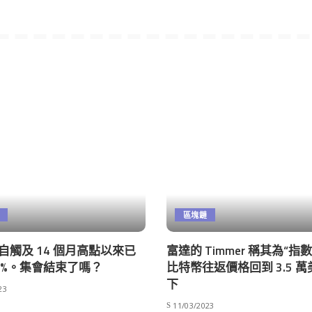
區塊鏈
na 自觸及 14 個月高點以來已
富達的 Timmer 稱其為“指
15%。集會結束了嗎？
比特幣往返價格回到 3.5 
下
23
11/03/2023