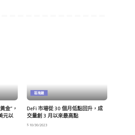
區塊鏈
數黃金”，
DeFi 市場從 30 個月低點回升，成
萬美元以
交量創 3 月以來最高點
10/30/2023