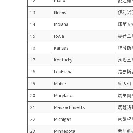
12
Idaho
愛達荷
13
Illinois
伊利諾
14
Indiana
印第安
15
Iowa
愛荷華
16
Kansas
堪薩斯
17
Kentucky
肯塔基
18
Louisiana
路易斯
19
Maine
緬因州
20
Maryland
馬里蘭
21
Massachusetts
馬薩諸
22
Michigan
密歇根
23
Minnesota
明尼蘇