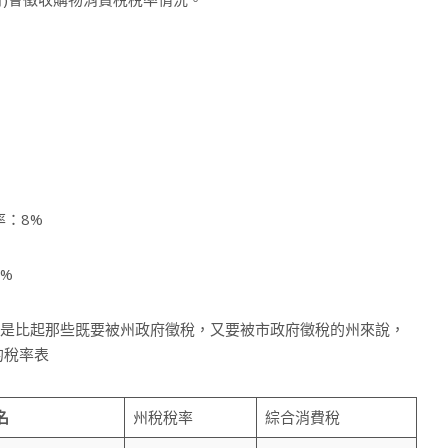
：8%
%
但是比起那些既要被州政府徵稅，又要被市政府徵稅的州來說，
的稅率表
名
州稅稅率
綜合消費稅