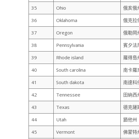
35
Ohio
俄亥俄
36
Oklahoma
俄克拉
37
Oregon
俄勒岡
38
Pennsylvania
賓夕法
39
Rhode island
羅得島
40
South carolina
南卡羅
41
South dakota
南達科
42
Tennessee
田納西
43
Texas
德克薩
44
Utah
猶他州
45
Vermont
佛蒙特