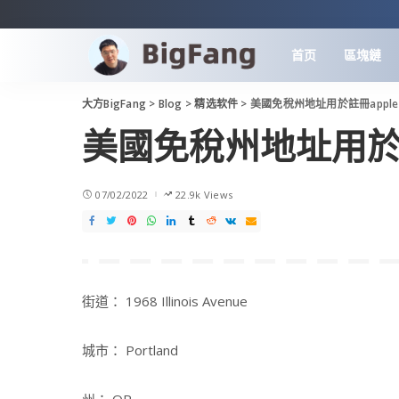
首页
區塊鏈
大方BigFang
>
Blog
>
精选软件
>
美國免稅州地址用於註冊apple
美國免稅州地址用於註
07/02/2022
22.9k Views
街道： 1968 Illinois Avenue
城市： Portland
州： OR