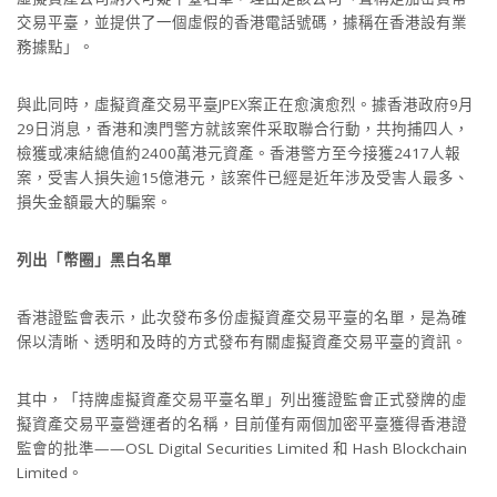
交易平臺，並提供了一個虛假的香港電話號碼，據稱在香港設有業
務據點」。
與此同時，虛擬資產交易平臺JPEX案正在愈演愈烈。據香港政府9月
29日消息，香港和澳門警方就該案件采取聯合行動，共拘捕四人，
檢獲或凍結總值約2400萬港元資產。香港警方至今接獲2417人報
案，受害人損失逾15億港元，該案件已經是近年涉及受害人最多、
損失金額最大的騙案。
列出「幣圈」黑白名單
香港證監會表示，此次發布多份虛擬資產交易平臺的名單，是為確
保以清晰、透明和及時的方式發布有關虛擬資產交易平臺的資訊。
其中，「持牌虛擬資產交易平臺名單」列出獲證監會正式發牌的虛
擬資產交易平臺營運者的名稱，目前僅有兩個加密平臺獲得香港證
監會的批準——OSL Digital Securities Limited 和 Hash Blockchain
Limited。