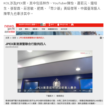
KOL涉及JPEX案，其中包括林作、YouTuber陳怡、蕭若元、鐘培
生、張智霖、莊思敏、肥媽、「幣少爺」黃鉦傑等，中國臺灣藝人
陳零九也牽涉其中。