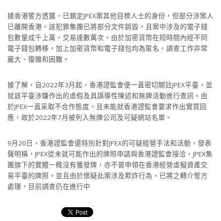
據香港警方透露，已鎖定JPEX案其他目標人士的身份，但部分涉案人
已離開香港。該犯罪集團已將部分文件銷毀，且案中涉及的電子錢
包數量成千上萬，交易達數萬次。由於加密貨幣在短時間內經不同
電子錢包轉移，加上加密貨幣和電子錢包均為匿名，調查工作非常
龐大、復雜和困難。
據了解，自2022年3月起，香港證監會便一直密切關註JPEX平臺，並
就該平臺涉嫌作出的虛假及具誤導性陳述和無牌活動進行查訊。由
於JPEX一直采取不合作態度，且未能就香港證監會要求作出實質回
應，故於2022年7月被列入無牌公司及可疑網站名單。
9月20日，香港證監會還特別針對JPEX的可疑經營手法和活動，發表
聲明稱，JPEX從未就可能作出的牌照申請與香港證監會接洽，JPEX集
團旗下的實體一概沒有獲發牌，亦不曾申領在香港經營虛擬資產交
易平臺的牌照。並且由於懷疑此案涉及欺詐行為，已將之轉介警方
處理，目前調查仍在進行中