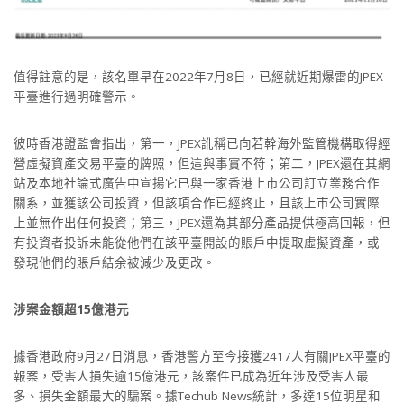
值得註意的是，該名單早在2022年7月8日，已經就近期爆雷的JPEX
平臺進行過明確警示。
彼時香港證監會指出，第一，JPEX訛稱已向若幹海外監管機構取得經
營虛擬資產交易平臺的牌照，但這與事實不符；第二，JPEX還在其網
站及本地社論式廣告中宣揚它已與一家香港上市公司訂立業務合作
關系，並獲該公司投資，但該項合作已經終止，且該上市公司實際
上並無作出任何投資；第三，JPEX還為其部分產品提供極高回報，但
有投資者投訴未能從他們在該平臺開設的賬戶中提取虛擬資產，或
發現他們的賬戶結余被減少及更改。
涉案金額超15億港元
據香港政府9月27日消息，香港警方至今接獲2417人有關JPEX平臺的
報案，受害人損失逾15億港元，該案件已成為近年涉及受害人最
多、損失金額最大的騙案。據Techub News統計，多達15位明星和