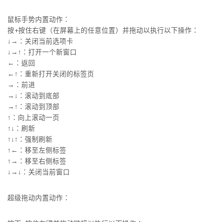
鼠标手势内置动作：
按+按住右键（在屏幕上的任意位置）并拖动以执行以下操作：
↓→：关闭当前选项卡
↓→↑：打开一个新窗口
←：返回
←↑：重新打开关闭的标签页
→：前进
→↓：滚动到底部
→↑：滚动到顶部
↑：向上滚动一页
↑↓：刷新
↑↓↑：强制刷新
↑←：移至左侧标签
↑→：移至右侧标签
↓→↓：关闭当前窗口
超级拖动内置动作：