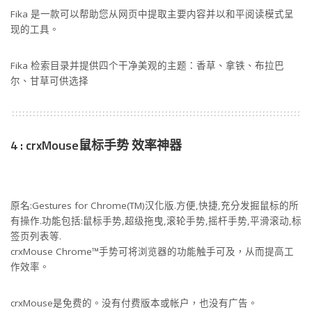
Fika 是一款可以帮助您从网页中提取主要内容并以和平阅读模式呈
现的工具。
Fika 检索目录并提供四个干净美观的主题：香草、拿铁、布拉巴
尔、甘草可供选择
4 : crxMouse鼠标手势 效率神器
原名:Gestures for Chrome(TM)汉化版.方便,快捷,充分发掘鼠标的所
有操作.功能包括:鼠标手势,超级拖曳,滚轮手势,摇杆手势,平滑滚动,标
签页列表等.
crxMouse Chrome™手势可将浏览器的功能触手可及，从而提高工
作效率。
crxMouse是免费的。没有付费版本或帐户，也没有广告。