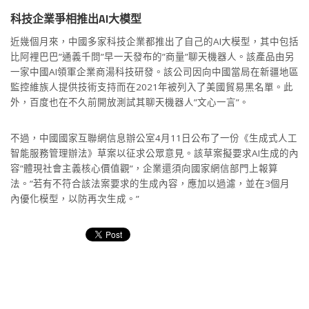
科技企業爭相推出AI大模型
近幾個月來，中國多家科技企業都推出了自己的AI大模型，其中包括
比阿裡巴巴”通義千問”早一天發布的”商量”聊天機器人。該產品由另
一家中國AI領軍企業商湯科技研發。該公司因向中國當局在新疆地區
監控維族人提供技術支持而在2021年被列入了美國貿易黑名單。此
外，百度也在不久前開放測試其聊天機器人”文心一言”。
不過，中國國家互聯網信息辦公室4月11日公布了一份《生成式人工
智能服務管理辦法》草案以征求公眾意見。該草案擬要求AI生成的內
容”體現社會主義核心價值觀”，企業還須向國家網信部門上報算
法。”若有不符合該法案要求的生成內容，應加以過濾，並在3個月
內優化模型，以防再次生成。”