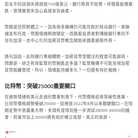
若全平的話損失將超過150億美元，銀行將資不抵債。伴隨着股價暴
跌，管理層喪失信心直接宣告破產。
幣圈是恐慌群體之一，因為很多機構仍可能存款於硅谷銀行，美聯
儲宣布托底，幣圈情緒稍微穩定，而隨着投資者對傳統銀行業的不
信任加深，去中心化的加密貨幣概念開始承擔着避險作用。
換句話說，此時銀行業越糟糕，加密貨幣受關注的程度可能越高。
問題是，缺乏有效監管的幣圈能走多遠？監管機構不可能坐視加密
貨幣脫離管控，所以，情緒能持續多久？一切還有待於揭曉。
比特幣：突破25000重要關口
在避險情緒和美元走弱的雙重刺激下，代幣價格迎來突破性進展，
比特幣價格順勢衝破25000，這裡是2022年8月以來關鍵關口，在短
期走勢中意義重大啊，多頭有望得到進一步測試28000-30000的機
會，若後市站上30000將有助於確立底部，真正的底部。