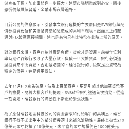
儲宣布干預，防止事態進一步擴大，這讓市場稍微感到心安，隨後
恐慌情緒繼續蔓延，金融市場哀聲遍野。
目前公開的信息顯示，引發本次銀行危機的主要原因是SVB銀行超配
債券投資倉位和美聯儲持續加息造成的高利率環境。然而真正的起
源與FTX破產直接相關，這也是為何只有比特幣在此時上漲的原因。
對於銀行來說，客戶存款其實是負債，貸款才是資產。前幾年低利
率時期硅谷銀行吸收了大量存款，負債一旦大於資產，銀行必須通
過投資來平衡資產，否則是賠錢的。硅谷銀行的手段就是投資較為
穩定的債券，這是通用做法。
去年11月FTX宣告破產，波及上百萬客戶，更是引起其他加密貨幣客
戶的擔憂，隨着大批客戶的提現，SVB硅谷銀行遭遇首次擠兌。從這
一刻開始，硅谷銀行的流動性不斷處於緊張狀態。
為了應付硅谷地區科技公司的資金需求和付給客戶的高利息，硅谷
銀行不得不拋出手中的部分債券頭寸來補充流動性。最終其拋售210
億美元頭寸虧損了18億美元，未平倉的頭寸規模仍在1000億美元，