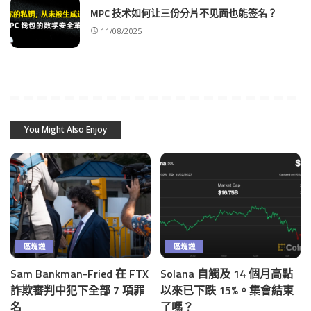
MPC 技术如何让三份分片不见面也能签名？
11/08/2025
You Might Also Enjoy
區塊鏈
區塊鏈
Sam Bankman-Fried 在 FTX
Solana 自觸及 14 個月高點
詐欺審判中犯下全部 7 項罪
以來已下跌 15%。集會結束
名
了嗎？