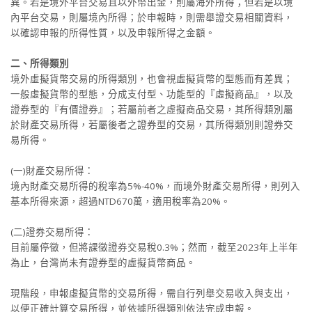
異。若是境外平台交易且以外幣出金，則屬海外所得；但若是以境
內平台交易，則屬境內所得；於申報時，則需舉證交易相關資料，
以確認申報的所得性質，以及申報所得之金額。
二、所得類別
境外虛擬貨幣交易的所得類別，也會視虛擬貨幣的型態而有差異；
一般虛擬貨幣的型態，分成支付型、功能型的『虛擬商品』，以及
證券型的『有價證券』；若屬前者之虛擬商品交易，其所得類別屬
於財產交易所得，若屬後者之證券型的交易，其所得類別則證券交
易所得。
(一)財產交易所得：
境內財產交易所得的稅率為5%-40%，而境外財產交易所得，則列入
基本所得來源，超過NTD670萬，適用稅率為20%。
(二)證券交易所得：
目前屬停徵，但將課徵證券交易稅0.3%；然而，截至2023年上半年
為止，台灣尚未有證券型的虛擬貨幣商品。
現階段，申報虛擬貨幣的交易所得，需自行列舉交易收入與支出，
以便正確計算交易所得，並依據所得類別依法完成申報。