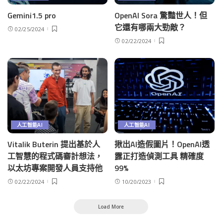
Gemini1.5 pro
OpenAI Sora 驚豔世人！但
它還有哪兩大勁敵？
02/25/2024
02/22/2024
人工智能AI
人工智能AI
Vitalik Buterin 提出基於人
揪出AI造假圖片！OpenAI透
工智慧的程式碼審計想法，
露正打造偵測工具 精確度
以太坊專案開發人員支持他
99%
02/22/2024
10/20/2023
Load More