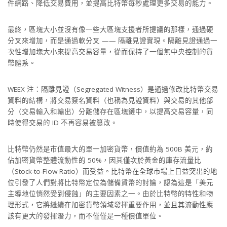
件網路、降低交易費用，並提高比特幣每秒處理更多交易的能力。
最終，區塊大小並沒有像一些大區塊支援者所提議的那樣，通過硬
分叉來增加，而是通過軟分叉 —— 隔離見證實現。隔離見證通過一
次性增加塊大小來提高交易容量，從而保持了一個無中央控制的貨
幣體系。
WEEX 注：隔離見證（Segregated Witness）是通過修改比特幣交易
資料的結構，將交易簽名資料（也稱為見證資料）與交易的其他部
分（交易輸入和輸出）分離儲存在區塊鏈中，以提高交易容量，同
時使得交易的 ID 不再容易被篡改。
比特幣仍然是市值最大的單一加密貨幣，價值約為 500B 美元，約
佔加密貨幣整體流動性的 50%，因其僅次於黃金的庫存流量比
（Stock-to-Flow Ratio）而受益。比特幣在全球市場上日益突出的地
位引發了人們對將比特幣定位為儲備貨幣的討論，認為這是「美元
主導地位悄然受到侵蝕」的主要因素之一。由於比特幣的特性和物
理形式，它將繼續在加密貨幣領域發揮重要作用，並且其流動性應
該有更大的發揮潛力，而不僅僅是一種價值單位。