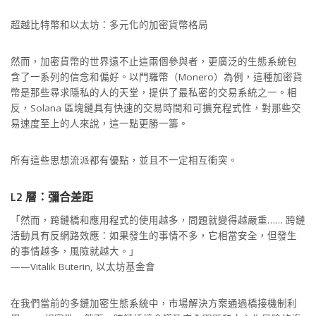
超越比特幣和以太坊：多元化的加密貨幣格局
然而，加密貨幣的世界遠不止這兩個參與者，更廣泛的生態系統包
含了一系列的信念和偏好。以門羅幣（Monero）為例，這種加密貨
幣是那些尋求隱私的人的天堂，提供了最私密的交易系統之一。相
反，Solana 區塊鏈具有快速的交易時間和可擴充程式性，對那些交
易速度至上的人來說，這一點更勝一籌。
所有這些思想流派都有優點，並且不一定相互衝突。
L2 層：彌合差距
「然而，跨鏈橋和應用程式的使用越多，問題就變得越嚴重…… 跨鏈
活動具有反網路效應：如果發生的事情不多，它相當安全，但發生
的事情越多，風險就越大。」
——Vitalik Buterin, 以太坊基金會
在我們當前的多鏈加密生態系統中，市場解決方案通過橋接機制利