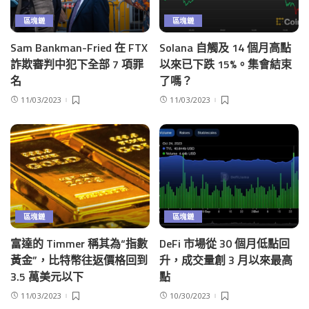
區塊鏈
區塊鏈
Sam Bankman-Fried 在 FTX
Solana 自觸及 14 個月高點
詐欺審判中犯下全部 7 項罪
以來已下跌 15%。集會結束
名
了嗎？
11/03/2023
11/03/2023
區塊鏈
區塊鏈
富達的 Timmer 稱其為“指數
DeFi 市場從 30 個月低點回
黃金”，比特幣往返價格回到
升，成交量創 3 月以來最高
3.5 萬美元以下
點
11/03/2023
10/30/2023