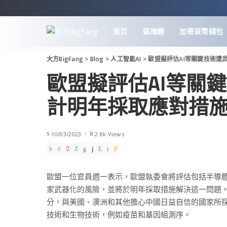
首页
區塊鏈
加密貨幣錢包
大方BigFang
>
Blog
>
人工智能AI
>
歐盟擬評估AI等關鍵技術遭
歐盟擬評估AI等關
計明年採取應對措
10/03/2023
2.8k Views
歐盟一位官員週一表示，歐盟執委會將評估包括半導體
家武器化的風險，並將於明年採取措施解決這一問題
分，與美國、澳洲和其他擔心中國日益自信的國家所
技術和生物技術，例如疫苗和基因組測序。