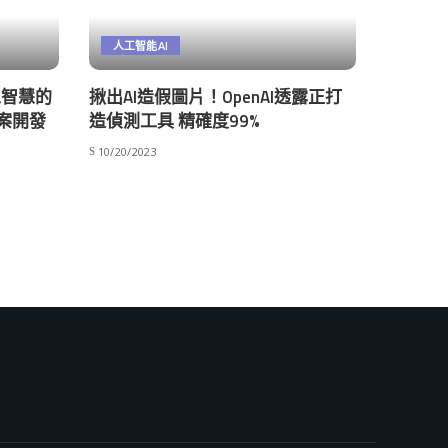
人工智能AI
人工智慧的
揪出AI造假圖片！OpenAI透露正打
案開發
造偵測工具 精確度99%
10/20/2023