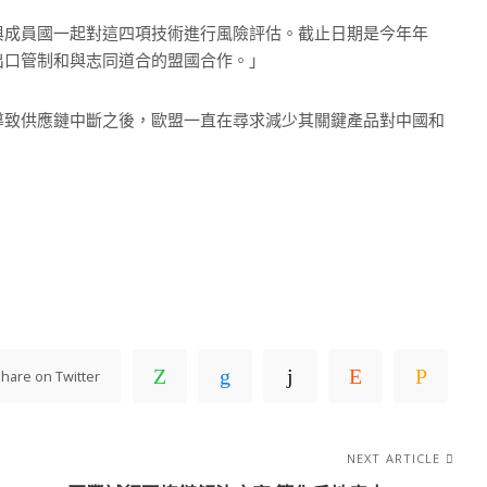
與成員國一起對這四項技術進行風險評估。截止日期是今年年
出口管制和與志同道合的盟國合作。」
導致供應鏈中斷之後，歐盟一直在尋求減少其關鍵產品對中國和
hare on Twitter
NEXT ARTICLE