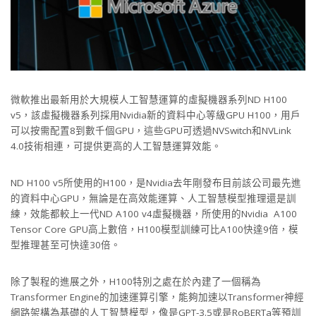
微軟推出最新用於大規模人工智慧運算的虛擬機器系列ND H100
v5，該虛擬機器系列採用Nvidia新的資料中心等級GPU H100，用戶
可以按需配置8到數千個GPU，這些GPU可透過NVSwitch和NVLink
4.0技術相連，可提供更高的人工智慧運算效能。
ND H100 v5所使用的H100，是Nvidia去年剛發布目前該公司最先進
的資料中心GPU，無論是在高效能運算、人工智慧模型推理還是訓
練，效能都較上一代ND A100 v4虛擬機器，所使用的Nvidia A100
Tensor Core GPU高上數倍，H100模型訓練可比A100快達9倍，模
型推理甚至可快達30倍。
除了製程的進展之外，H100特別之處在於內建了一個稱為
Transformer Engine的加速運算引擎，能夠加速以Transformer神經
網路架構為基礎的人工智慧模型，像是GPT-3.5或是RoBERTa等預訓