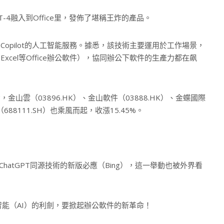
-4融入到Office里，發佈了堪稱王炸的產品。
為Copilot的人工智能服務。據悉，該技術主要運用於工作場景，
nt、Excel等Office辦公軟件），協同辦公下軟件的生產力都在飙
山雲（03896.HK）、金山軟件（03888.HK）、金蝶國際
88111.SH）也乘風而起，收漲15.45%。
atGPT同源技術的新版必應（Bing），這一舉動也被外界看
能（AI）的利劍，要掀起辦公軟件的新革命！