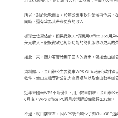
215.08億美元，佔比總收入的40.78%；生產力及業務
所以，對於微軟而言，於辦公應用軟件領域再佈局，
同時，還有望為其帶來更多的收入。
據瑞士信貸估計，如果微軟3.7億商用Office 365
美元收入。假設微軟也對新功能的簡化版收取更高的費
如此一來，壓力著實給到了國内的廠商，譬如金山辦
資料顯示，金山辦公主要從事WPS Office辦公軟件產
軟件、金山文檔等辦公能力產品矩陣以及金山數字辦
近年來隨著WPS不斷優化，用戶數量劇增，金山辦公
6月底，WPS office PC版月度活躍設備數達2.32億。
不過，就目前來看，因WPS後台缺少了如ChatGP