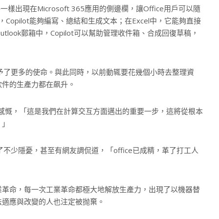
一樣出現在Microsoft 365應用的側邊欄，讓Office用戶可以隨
opilot能夠編寫、總結和生成文本；在Excel中，它能夠直接
ook郵箱中，Copilot可以幫助管理收件箱、合成回復草稿，
被賦予了更多的使命。與此同時，以前動辄要花幾個小時去整理資
軟件的生產力都在飙升。
a）也不由感慨，「這是我們在計算交互方面邁出的重要一步，這將從根本
。」
了不少隱憂，甚至有網友調侃道，「office已成精，革了打工人
業革命，每一次工業革命都極大地解放生產力，出現了以機器替
法適應與改變的人也注定被抛棄。