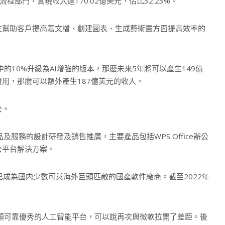
流程部門，實現收入達170.02億美元，佔比32.23%。
在幫助客戶提高寫文檔、創建圖表、生成藝術畫方面提高效率的
用戶中的10%升級為AI增強的版本，那麽未來5年將可以產生149億
用，那麽可以額外產生187億美元的收入。
公。
品及服務的設計研發及銷售推廣，主要產品包括WPS Office辦公
公平台解決方案。
已成為國内少數可與海外巨頭匹敵的國產軟件廠商。截至2022年
T這類可靠優秀的人工智能平台，可以說再次與微軟拉開了差距。後