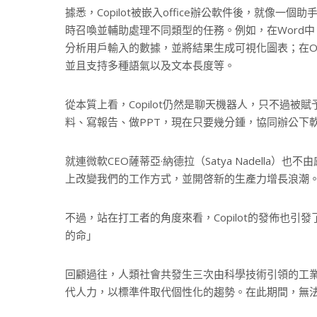
據悉，Copilot被嵌入office辦公軟件後，就像一個助手
時召喚並輔助處理不同類型的任務。例如，在Word中，C
分析用戶輸入的數據，並將結果生成可視化圖表；在Outl
並且支持多種語氣以及文本長度等。
從本質上看，Copilot仍然是聊天機器人，只不過
料、寫報告、做PPT，現在只要幾分鍾，協同辦公下
就連微軟CEO薩蒂亞·納德拉（Satya Nadell
上改變我們的工作方式，並開啓新的生產力增長浪潮
不過，站在打工者的角度來看，Copilot的發佈也引發
的命」
回顧過往，人類社會共發生三次由科學技術引領的工
代人力，以標準件取代個性化的趨勢。在此期間，無