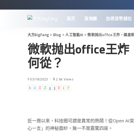
首页
區塊鏈
加密貨幣錢包
大方BigFang
>
Blog
>
人工智能AI
>
微軟抛出office王炸，國
微軟抛出office
何從？
03/18/2023
2.6k Views
近一周以來，科技圈可謂是異常的熱鬧！從Open AI突
心一言」的神秘面紗，無一不是震驚四座。