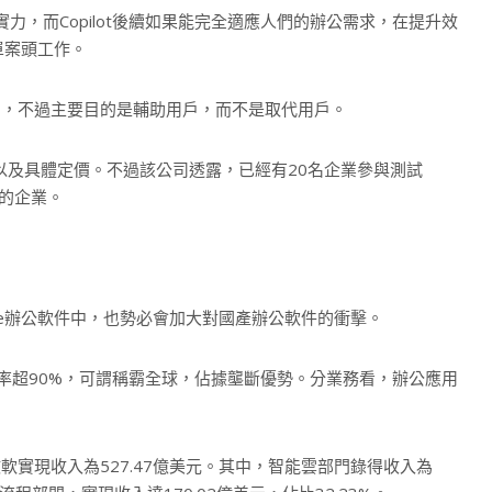
實力，而Copilot後續如果能完全適應人們的辦公需求，在提升效
單案頭工作。
的，不過主要目的是輔助用戶，而不是取代用戶。
時間以及具體定價。不過該公司透露，已經有20名企業參與測試
内的企業。
fice辦公軟件中，也勢必會加大對國產辦公軟件的衝擊。
市場佔有率超90%，可謂稱霸全球，佔據壟斷優勢。分業務看，辦公應用
微軟實現收入為527.47億美元。其中，智能雲部門錄得收入為