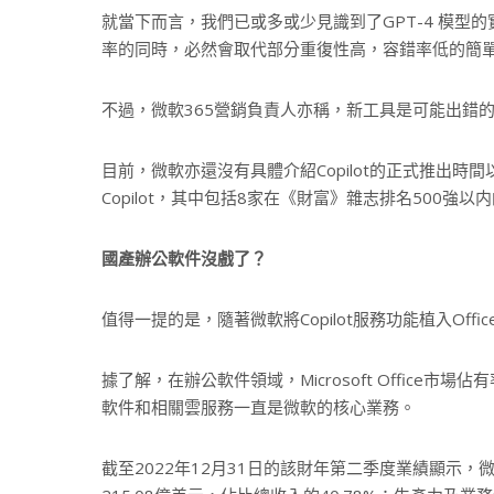
就當下而言，我們已或多或少見識到了GPT-4 模型的
率的同時，必然會取代部分重復性高，容錯率低的簡
不過，微軟365營銷負責人亦稱，新工具是可能出錯
目前，微軟亦還沒有具體介紹Copilot的正式推出
Copilot，其中包括8家在《財富》雜志排名500強以
國產辦公軟件沒戲了？
值得一提的是，隨著微軟將Copilot服務功能植入Of
據了解，在辦公軟件領域，Microsoft Office
軟件和相關雲服務一直是微軟的核心業務。
截至2022年12月31日的該財年第二季度業績顯示，