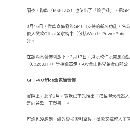
隔夜，微軟（MSFT.US）也使出了「殺手锏」，把GPT
3月16日，微軟宣佈發佈GPT-4支持的新AI功能，名
嵌入微軟Office全家桶中（包括Word、PowerPoi
升。
在該消息發佈刺激下，3月17日，港股軟件股聞風而動，金
（00268.HK）等相繼高走。A股金山系兄弟金山辦公（6
GPT-4 Office
全家桶發佈
實際上，此前2月，微軟已率先推出了搭載聊天機器人Ch
是向谷歌「下戰書」。
可誰也沒想到，繼改變搜索引擎後，微軟又揮起人工智