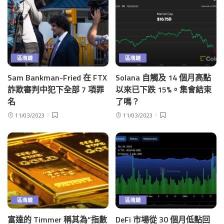
區塊鏈
區塊鏈
Sam Bankman-Fried 在 FTX
Solana 自觸及 14 個月高點
詐欺審判中犯下全部 7 項罪
以來已下跌 15%。集會結束
名
了嗎？
11/03/2023
11/03/2023
區塊鏈
區塊鏈
富達的 Timmer 稱其為“指數
DeFi 市場從 30 個月低點回