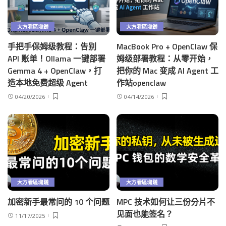
大方看區塊鏈
大方看區塊鏈
手把手保姆级教程：告别
MacBook Pro + OpenClaw 保
API 账单！Ollama 一键部署
姆级部署教程：从零开始，
Gemma 4 + OpenClaw，打
把你的 Mac 变成 AI Agent 工
造本地免费超级 Agent
作站openclaw
04/20/2026
04/14/2026
大方看區塊鏈
大方看區塊鏈
加密新手最常问的 10 个问题
MPC 技术如何让三份分片不
见面也能签名？
11/17/2025