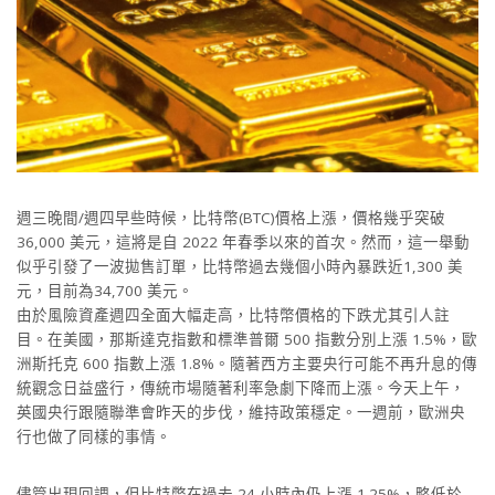
週三晚間/週四早些時候，比特幣(BTC)價格上漲，價格幾乎突破
36,000 美元，這將是自 2022 年春季以來的首次。然而，這一舉動
似乎引發了一波拋售訂單，比特幣過去幾個小時內暴跌近1,300 美
元，目前為34,700 美元。
由於風險資產週四全面大幅走高，比特幣價格的下跌尤其引人註
目。在美國，那斯達克指數和標準普爾 500 指數分別上漲 1.5%，歐
洲斯托克 600 指數上漲 1.8%。隨著西方主要央行可能不再升息的傳
統觀念日益盛行，傳統市場隨著利率急劇下降而上漲。今天上午，
英國央行跟隨聯準會昨天的步伐，維持政策穩定。一週前，歐洲央
行也做了同樣的事情。
儘管出現回調，但比特幣在過去 24 小時內仍上漲 1.25%，略低於