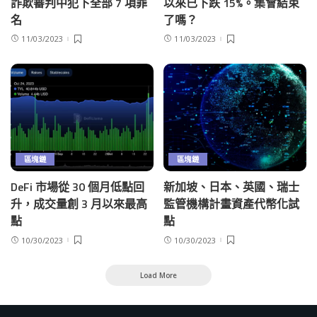
詐欺審判中犯下全部 7 項罪
以來已下跌 15%。集會結束
名
了嗎？
11/03/2023
11/03/2023
區塊鏈
區塊鏈
DeFi 市場從 30 個月低點回
新加坡、日本、英國、瑞士
升，成交量創 3 月以來最高
監管機構計畫資產代幣化試
點
點
10/30/2023
10/30/2023
Load More