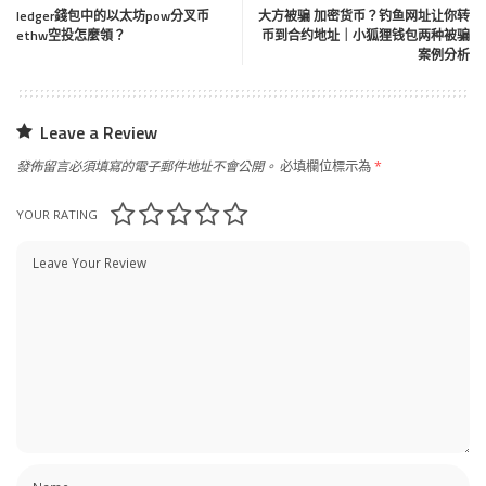
ledger錢包中的以太坊pow分叉币
大方被骗 加密货币？钓鱼网址让你转
ethw空投怎麼領？
币到合约地址｜小狐狸钱包两种被骗
案例分析
Leave a Review
發佈留言必須填寫的電子郵件地址不會公開。
必填欄位標示為
*
YOUR RATING