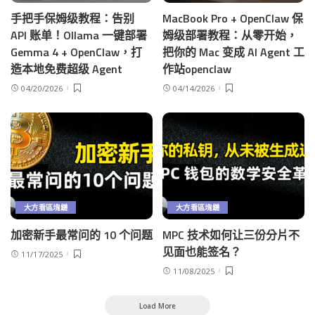
手把手保姆级教程：告别
MacBook Pro + OpenClaw 保
API 账单！Ollama 一键部署
姆级部署教程：从零开始，
Gemma 4 + OpenClaw，打
把你的 Mac 变成 AI Agent 工
造本地免费超级 Agent
作站openclaw
04/20/2026
04/14/2026
大方看區塊鏈
大方看區塊鏈
加密新手最常问的 10 个问题
MPC 技术如何让三份分片不
见面也能签名？
11/17/2025
11/08/2025
Load More