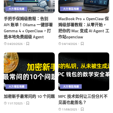
大方看區塊鏈
大方看區塊鏈
手把手保姆级教程：告别
MacBook Pro + OpenClaw 保
API 账单！Ollama 一键部署
姆级部署教程：从零开始，
Gemma 4 + OpenClaw，打
把你的 Mac 变成 AI Agent 工
造本地免费超级 Agent
作站openclaw
04/20/2026
04/14/2026
大方看區塊鏈
大方看區塊鏈
加密新手最常问的 10 个问题
MPC 技术如何让三份分片不
见面也能签名？
11/17/2025
11/08/2025