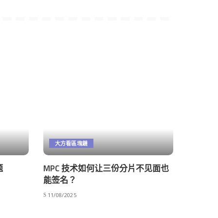
大方看區塊鏈
题
MPC 技术如何让三份分片不见面也
能签名？
11/08/2025