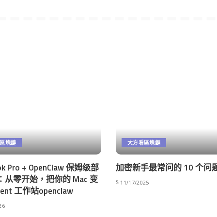
區塊鏈
大方看區塊鏈
k Pro + OpenClaw 保姆级部
加密新手最常问的 10 个问
从零开始，把你的 Mac 变
11/17/2025
gent 工作站openclaw
26