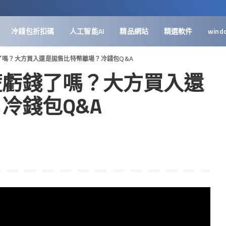
冷錢包折扣碼
人工智能AI
精品網站
精選軟件
wind
了嗎？大方買入還是拋售比特幣離場？冷錢包Q&A
慌虧錢了嗎？大方買入還
冷錢包Q&A