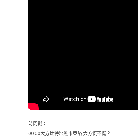
時間戳：
00:00大方比特幣熊市策略 大方慌不慌？