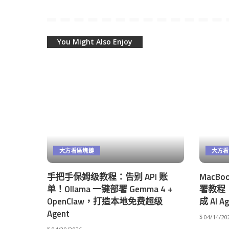
You Might Also Enjoy
大方看區塊鏈
大方看
手把手保姆级教程：告别 API 账
MacBoo
单！Ollama 一键部署 Gemma 4 +
署教程：
OpenClaw，打造本地免费超级
成 AI A
Agent
04/14/20