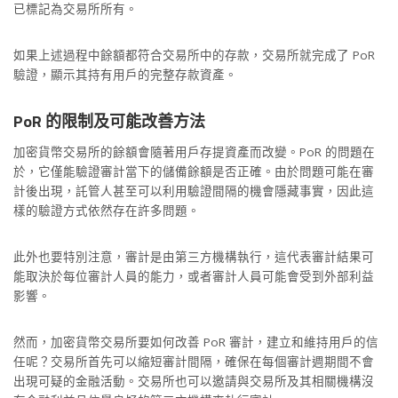
已標記為交易所所有。
如果上述過程中餘額都符合交易所中的存款，交易所就完成了 PoR
驗證，顯示其持有用戶的完整存款資產。
PoR
的限制及可能改善方法
加密貨幣交易所的餘額會隨著用戶存提資產而改變。PoR 的問題在
於，它僅能驗證審計當下的儲備餘額是否正確。由於問題可能在審
計後出現，託管人甚至可以利用驗證間隔的機會隱藏事實，因此這
樣的驗證方式依然存在許多問題。
此外也要特別注意，審計是由第三方機構執行，這代表審計結果可
能取決於每位審計人員的能力，或者審計人員可能會受到外部利益
影響。
然而，加密貨幣交易所要如何改善 PoR 審計，建立和維持用戶的信
任呢？交易所首先可以縮短審計間隔，確保在每個審計週期間不會
出現可疑的金融活動。交易所也可以邀請與交易所及其相關機構沒