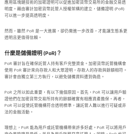
應用區塊鏈技術的加密證明可以促進加密貨幣交易所的金融交易透
明度。藉由審計加密貨幣託管人授權架構的建立，儲備證明 (PoR)
可以進一步提高透明度。
然而，雖然 PoR 是一大進展，卻仍需進一步改善，才能讓生態系更
透明且更值得信賴。
什麼是儲備證明
(PoR)
？
PoR 審計旨在確保託管人持有客戶完整資金。加密貨幣託管機構會
使用 PoR 審計來向存款人和大眾證明，存款人的存款與餘額相符。
審計會由獨立第三方執行，以避免儲備資料遭到偽造。
PoR 之所以如此重要，有以下幾個原因。首先，PoR 可以讓用戶驗
證他們在加密貨幣交易所持有的餘額確實有相應資產擔保。再者，
PoR 可以促使託管機構符合透明標準，讓託管人難以進行可疑或非
法的金融活動。
理想上，PoR 能為用戶或託管機構帶來許多好處。PoR 可以將用戶