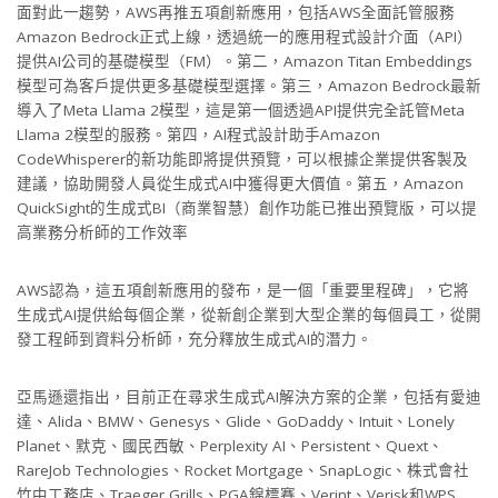
面對此一趨勢，AWS再推五項創新應用，包括AWS全面託管服務
Amazon Bedrock正式上線，透過統一的應用程式設計介面（API）
提供AI公司的基礎模型（FM）。第二，Amazon Titan Embeddings
模型可為客戶提供更多基礎模型選擇。第三，Amazon Bedrock最新
導入了Meta Llama 2模型，這是第一個透過API提供完全託管Meta
Llama 2模型的服務。第四，AI程式設計助手Amazon
CodeWhisperer的新功能即將提供預覽，可以根據企業提供客製及
建議，協助開發人員從生成式AI中獲得更大價值。第五，Amazon
QuickSight的生成式BI（商業智慧）創作功能已推出預覽版，可以提
高業務分析師的工作效率
AWS認為，這五項創新應用的發布，是一個「重要里程碑」，它將
生成式AI提供給每個企業，從新創企業到大型企業的每個員工，從開
發工程師到資料分析師，充分釋放生成式AI的潛力。
亞馬遜還指出，目前正在尋求生成式AI解決方案的企業，包括有愛迪
達、Alida、BMW、Genesys、Glide、GoDaddy、Intuit、Lonely
Planet、默克、國民西敏、Perplexity AI、Persistent、Quext、
RareJob Technologies、Rocket Mortgage、SnapLogic、株式會社
竹中工務店、Traeger Grills、PGA錦標賽、Verint、Verisk和WPS