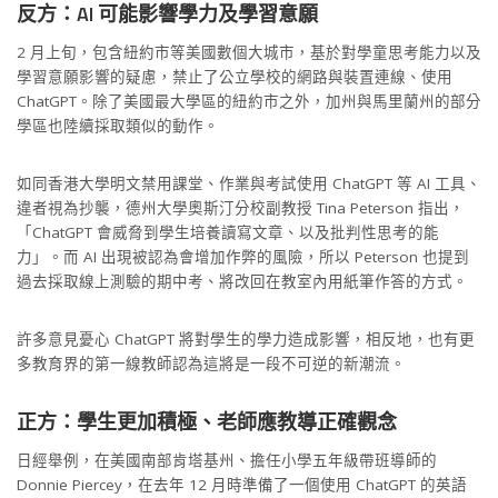
反方：AI 可能影響學力及學習意願
2 月上旬，包含紐約市等美國數個大城市，基於對學童思考能力以及
學習意願影響的疑慮，禁止了公立學校的網路與裝置連線、使用
ChatGPT。除了美國最大學區的紐約市之外，加州與馬里蘭州的部分
學區也陸續採取類似的動作。
如同香港大學明文禁用課堂、作業與考試使用 ChatGPT 等 AI 工具、
違者視為抄襲，德州大學奧斯汀分校副教授 Tina Peterson 指出，
「ChatGPT 會威脅到學生培養讀寫文章、以及批判性思考的能
力」。而 AI 出現被認為會增加作弊的風險，所以 Peterson 也提到
過去採取線上測驗的期中考、將改回在教室內用紙筆作答的方式。
許多意見憂心 ChatGPT 將對學生的學力造成影響，相反地，也有更
多教育界的第一線教師認為這將是一段不可逆的新潮流。
正方：學生更加積極、老師應教導正確觀念
日經舉例，在美國南部肯塔基州、擔任小學五年級帶班導師的
Donnie Piercey，在去年 12 月時準備了一個使用 ChatGPT 的英語