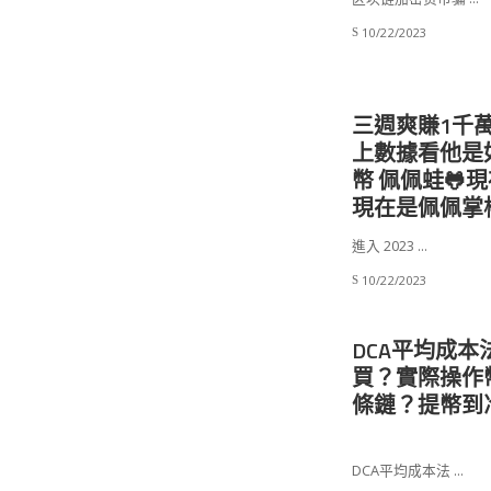
10/22/2023
三週爽賺1千
上數據看他是如
幣 佩佩蛙🐸
現在是佩佩掌
進入 2023
...
10/22/2023
DCA平均成本
買？實際操作
條鏈？提幣到
DCA平均成本法
...