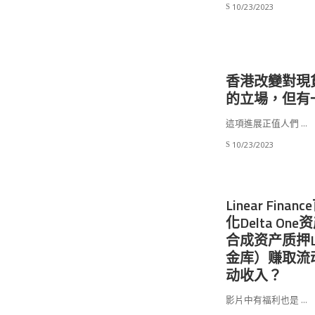
10/23/2023
香港改變對現貨
的立場，但有
這項進展正值人們
...
10/23/2023
Linear Fi
化Delta One资
合成资产质押Lin
金库）赚取流
动收入？
影片中有福利也是
...