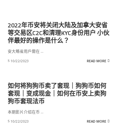
2022年币安将关闭大陆及加拿大安省
等交易区C2C和清理KYC身份用户 小伙
伴最好的操作是什么？
安大略省用戶需在
...
10/22/2023
READ MORE
如何将狗狗币卖了套现｜狗狗币如何
套现｜变成现金｜如何在币安上卖狗
狗币套现法币
本期影片介绍在币
...
10/22/2023
READ MORE