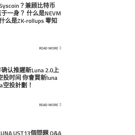
yscoin？兼顾比特币
于一身？ 什么是NEVM
是ZK-rollups 零知
READ MORE
官方确认推遲新Luna 2.0上
空投时间 你會買新luna
na空投計劃！
READ MORE
 LUNA UST13個問題 Q&A