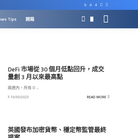
ows Tips
開箱
0
DeFi 市場從 30 個月低點回升，成交
量創 3 月以來最高點
兩週內，所有 D
...
10/30/2023
READ MORE
英國發布加密貨幣、穩定幣監管最終
提案