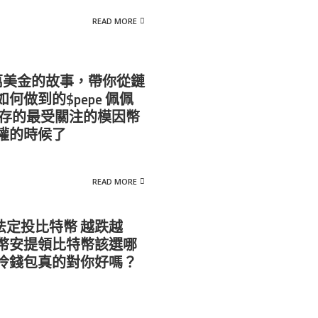
READ MORE
萬美金的故事，帶你從鏈
何做到的$pepe 佩佩
現存的最受關注的模因幣
權的時候了
READ MORE
法定投比特幣 越跌越
幣安提領比特幣該選哪
冷錢包真的對你好嗎？